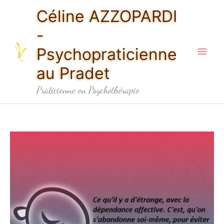
Aller
Men
Céline AZZOPARDI
au
princ
-
contenu
Psychopraticienne
au Pradet
Praticienne en Psychothérapie