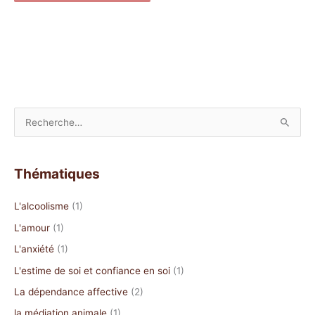
R
e
c
Thématiques
h
e
L'alcoolisme
(1)
r
L'amour
(1)
c
L'anxiété
(1)
h
L'estime de soi et confiance en soi
(1)
e
La dépendance affective
(2)
r
la médiation animale
(1)