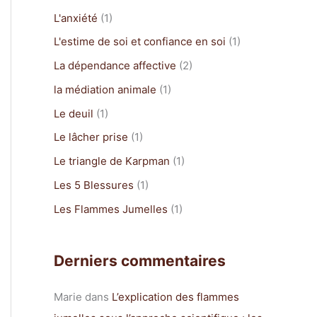
c
L'anxiété
(1)
h
L'estime de soi et confiance en soi
(1)
e
La dépendance affective
(2)
r
la médiation animale
(1)
Le deuil
(1)
:
Le lâcher prise
(1)
Le triangle de Karpman
(1)
Les 5 Blessures
(1)
Les Flammes Jumelles
(1)
Derniers commentaires
Marie
dans
L’explication des flammes