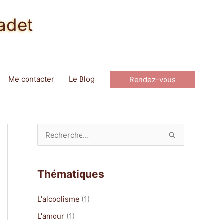
adet
Me contacter
Le Blog
Rendez-vous
R
e
c
Thématiques
h
e
L'alcoolisme
(1)
r
L'amour
(1)