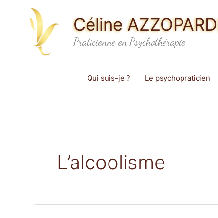
Aller
Céline AZZOPARDI
au
contenu
Praticienne en Psychothérapie
Qui suis-je ?
Le psychopraticien
L’alcoolisme