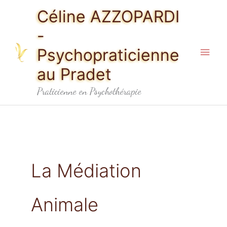
Aller
Men
Céline AZZOPARDI
au
princ
-
contenu
Psychopraticienne
au Pradet
Praticienne en Psychothérapie
La Médiation
Animale