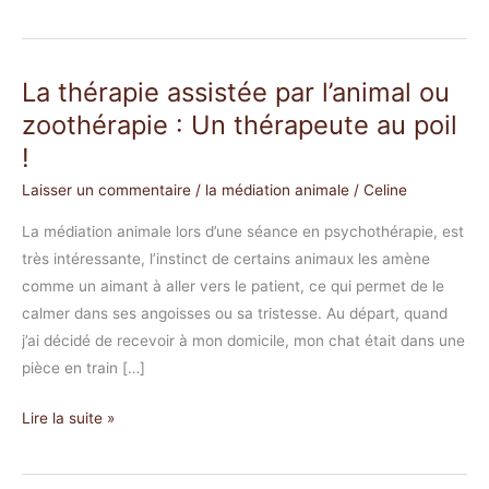
La thérapie assistée par l’animal ou
La
thérapie
zoothérapie : Un thérapeute au poil
assistée
!
par
Laisser un commentaire
/
la médiation animale
/
Celine
l’animal
ou
La médiation animale lors d’une séance en psychothérapie, est
zoothérapie
très intéressante, l’instinct de certains animaux les amène
:
comme un aimant à aller vers le patient, ce qui permet de le
Un
calmer dans ses angoisses ou sa tristesse. Au départ, quand
thérapeute
j’ai décidé de recevoir à mon domicile, mon chat était dans une
au
pièce en train […]
poil
!
Lire la suite »