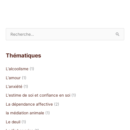
R
e
c
Thématiques
h
e
L'alcoolisme
(1)
r
L'amour
(1)
c
L'anxiété
(1)
h
L'estime de soi et confiance en soi
(1)
e
La dépendance affective
(2)
r
la médiation animale
(1)
:
Le deuil
(1)