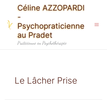
Aller
Men
Céline AZZOPARDI
au
princ
-
contenu
Psychopraticienne
au Pradet
Praticienne en Psychothérapie
Le Lâcher Prise