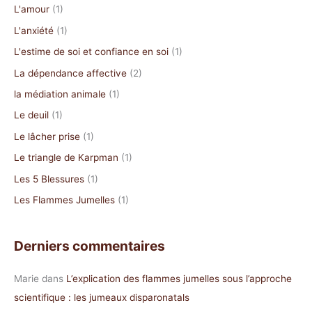
r
L'amour
(1)
c
L'anxiété
(1)
h
L'estime de soi et confiance en soi
(1)
e
La dépendance affective
(2)
r
la médiation animale
(1)
:
Le deuil
(1)
Le lâcher prise
(1)
Le triangle de Karpman
(1)
Les 5 Blessures
(1)
Les Flammes Jumelles
(1)
Derniers commentaires
Marie
dans
L’explication des flammes jumelles sous l’approche
scientifique : les jumeaux disparonatals