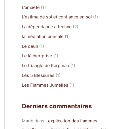
c
L'anxiété
(1)
h
L'estime de soi et confiance en soi
(1)
e
La dépendance affective
(2)
r
la médiation animale
(1)
Le deuil
(1)
:
Le lâcher prise
(1)
Le triangle de Karpman
(1)
Les 5 Blessures
(1)
Les Flammes Jumelles
(1)
Derniers commentaires
Marie
dans
L’explication des flammes