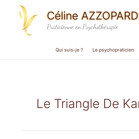
Aller
Céline AZZOPARDI
au
contenu
Praticienne en Psychothérapie
Qui suis-je ?
Le psychopraticien
Le Triangle De K