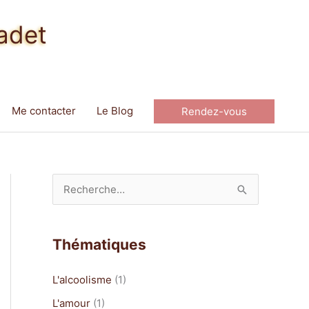
adet
Me contacter
Le Blog
Rendez-vous
R
e
c
Thématiques
h
e
L'alcoolisme
(1)
r
L'amour
(1)